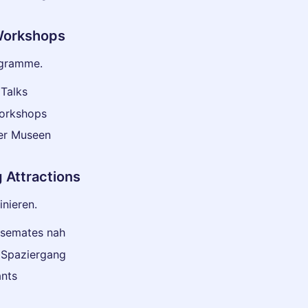
Workshops
ogramme.
 Talks
orkshops
er Museen
Attractions
nieren.
semates nah
 Spaziergang
ants