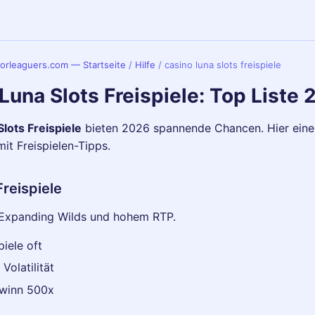
orleaguers.com — Startseite
/
Hilfe
/
casino luna slots freispiele
Luna Slots Freispiele: Top Liste
lots Freispiele
bieten 2026 spannende Chancen. Hier eine 
mit Freispielen-Tipps.
Freispiele
t Expanding Wilds und hohem RTP.
piele oft
Volatilität
winn 500x