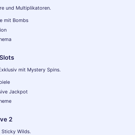
e und Multiplikatoren.
le mit Bombs
ion
Thema
Slots
xklusiv mit Mystery Spins.
piele
sive Jackpot
Theme
ive 2
 Sticky Wilds.