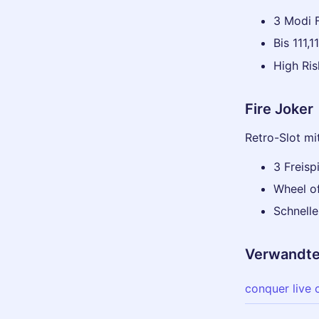
3 Modi F
Bis 111,1
High Ris
Fire Joker
Retro-Slot mi
3 Freisp
Wheel of
Schnell
Verwandt
conquer live 