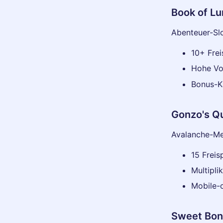
Book of Lu
Abenteuer-Sl
10+ Frei
Hohe Vol
Bonus-K
Gonzo's Q
Avalanche-Me
15 Freis
Multipli
Mobile-o
Sweet Bon