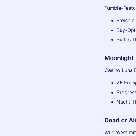
Tumble-Featur
Freispie
Buy-Opt
Süßes 
Moonlight 
Casino Luna E
25 Freis
Progres
Nacht-
Dead or Al
Wild West mit