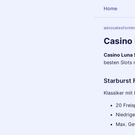
Home
advocatesformin
Casino 
Casino Luna S
besten Slots 
Starburst 
Klassiker mi
20 Freis
Niedrige 
Max. Ge