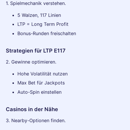
1. Spielmechanik verstehen.
5 Walzen, 117 Linien
LTP = Long Term Profit
Bonus-Runden freischalten
Strategien für LTP E117
2. Gewinne optimieren.
Hohe Volatilität nutzen
Max Bet für Jackpots
Auto-Spin einstellen
Casinos in der Nähe
3. Nearby-Optionen finden.