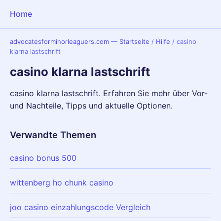
Home
advocatesforminorleaguers.com — Startseite
/
Hilfe
/
casino
klarna lastschrift
casino klarna lastschrift
casino klarna lastschrift. Erfahren Sie mehr über Vor-
und Nachteile, Tipps und aktuelle Optionen.
Verwandte Themen
casino bonus 500
wittenberg ho chunk casino
joo casino einzahlungscode Vergleich