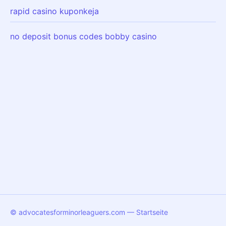
rapid casino kuponkeja
no deposit bonus codes bobby casino
© advocatesforminorleaguers.com — Startseite