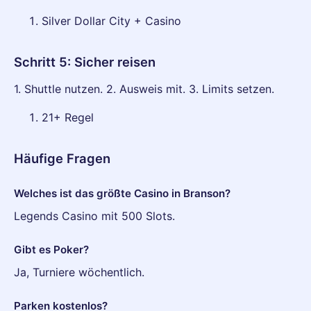
Silver Dollar City + Casino
Schritt 5: Sicher reisen
1. Shuttle nutzen. 2. Ausweis mit. 3. Limits setzen.
21+ Regel
Häufige Fragen
Welches ist das größte Casino in Branson?
Legends Casino mit 500 Slots.
Gibt es Poker?
Ja, Turniere wöchentlich.
Parken kostenlos?