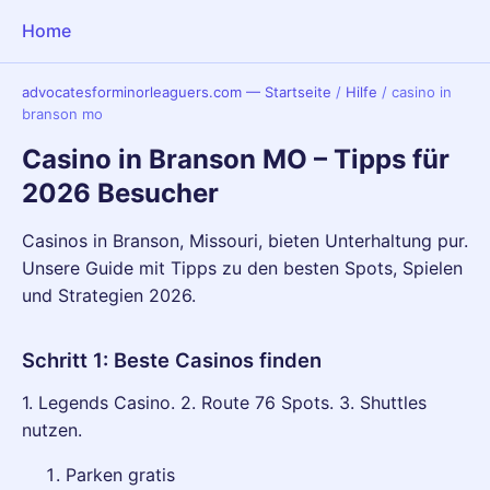
Home
advocatesforminorleaguers.com — Startseite
/
Hilfe
/
casino in
branson mo
Casino in Branson MO – Tipps für
2026 Besucher
Casinos in Branson, Missouri, bieten Unterhaltung pur.
Unsere Guide mit Tipps zu den besten Spots, Spielen
und Strategien 2026.
Schritt 1: Beste Casinos finden
1. Legends Casino. 2. Route 76 Spots. 3. Shuttles
nutzen.
Parken gratis