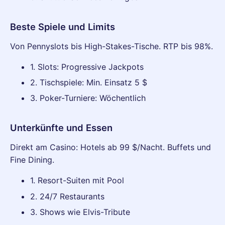
Beste Spiele und Limits
Von Pennyslots bis High-Stakes-Tische. RTP bis 98%.
1. Slots: Progressive Jackpots
2. Tischspiele: Min. Einsatz 5 $
3. Poker-Turniere: Wöchentlich
Unterkünfte und Essen
Direkt am Casino: Hotels ab 99 $/Nacht. Buffets und
Fine Dining.
1. Resort-Suiten mit Pool
2. 24/7 Restaurants
3. Shows wie Elvis-Tribute