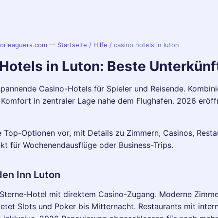
orleaguers.com — Startseite
/
Hilfe
/
casino hotels in luton
Hotels in Luton: Beste Unterkün
spannende Casino-Hotels für Spieler und Reisende. Kombini
 Komfort in zentraler Lage nahe dem Flughafen. 2026 eröf
ie Top-Optionen vor, mit Details zu Zimmern, Casinos, Rest
ekt für Wochenendausflüge oder Business-Trips.
den Inn Luton
-Sterne-Hotel mit direktem Casino-Zugang. Moderne Zimme
etet Slots und Poker bis Mitternacht. Restaurants mit intern