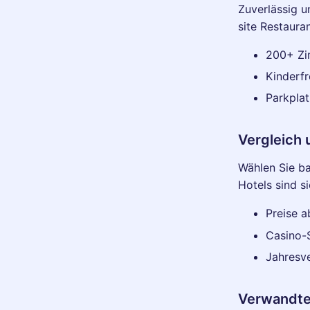
Zuverlässig u
site Restaura
200+ Z
Kinderfr
Parkpla
Vergleich
Wählen Sie ba
Hotels sind s
Preise 
Casino-S
Jahresv
Verwandt