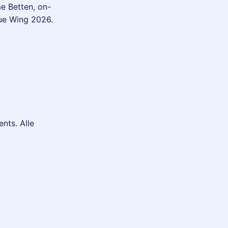
e Betten, on-
ue Wing 2026.
nts. Alle