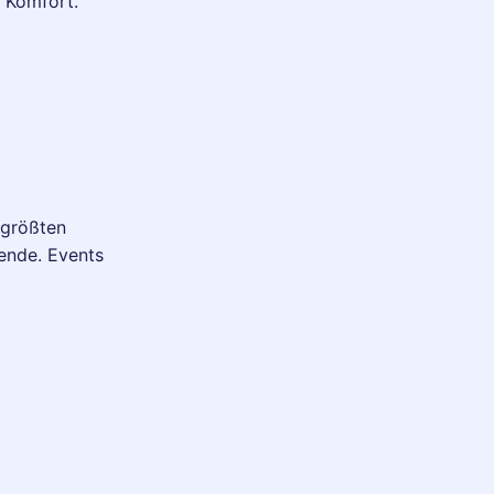
 Komfort.
 größten
sende. Events