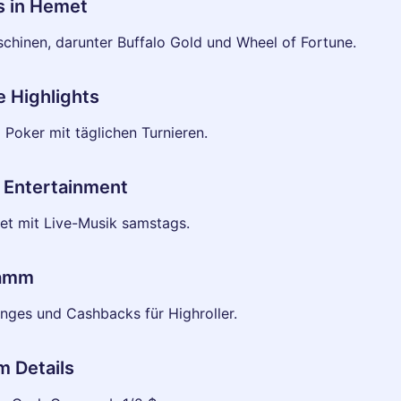
s in Hemet
hinen, darunter Buffalo Gold und Wheel of Fortune.
e Highlights
 Poker mit täglichen Turnieren.
 Entertainment
et mit Live-Musik samstags.
ramm
nges und Cashbacks für Highroller.
 Details