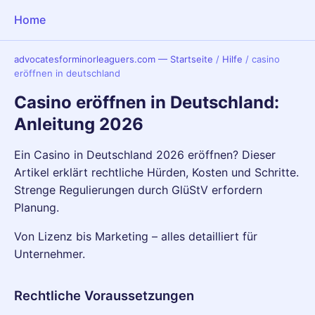
Home
advocatesforminorleaguers.com — Startseite
/
Hilfe
/
casino
eröffnen in deutschland
Casino eröffnen in Deutschland:
Anleitung 2026
Ein Casino in Deutschland 2026 eröffnen? Dieser
Artikel erklärt rechtliche Hürden, Kosten und Schritte.
Strenge Regulierungen durch GlüStV erfordern
Planung.
Von Lizenz bis Marketing – alles detailliert für
Unternehmer.
Rechtliche Voraussetzungen