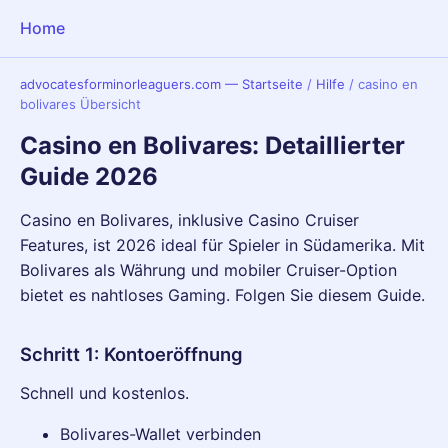
Home
advocatesforminorleaguers.com — Startseite
/
Hilfe
/
casino en
bolivares Übersicht
Casino en Bolivares: Detaillierter
Guide 2026
Casino en Bolivares, inklusive Casino Cruiser
Features, ist 2026 ideal für Spieler in Südamerika. Mit
Bolivares als Währung und mobiler Cruiser-Option
bietet es nahtloses Gaming. Folgen Sie diesem Guide.
Schritt 1: Kontoeröffnung
Schnell und kostenlos.
Bolivares-Wallet verbinden