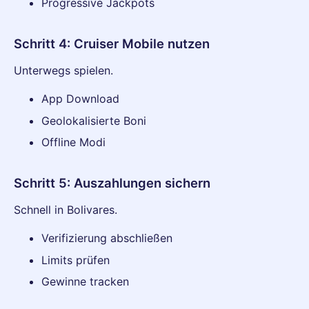
Progressive Jackpots
Schritt 4: Cruiser Mobile nutzen
Unterwegs spielen.
App Download
Geolokalisierte Boni
Offline Modi
Schritt 5: Auszahlungen sichern
Schnell in Bolivares.
Verifizierung abschließen
Limits prüfen
Gewinne tracken