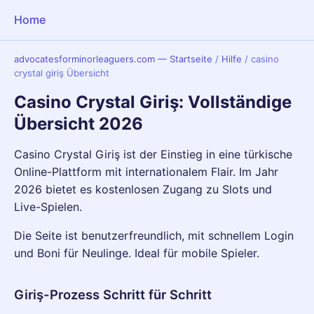
Home
advocatesforminorleaguers.com — Startseite
/
Hilfe
/
casino
crystal giriş Übersicht
Casino Crystal Giriş: Vollständige
Übersicht 2026
Casino Crystal Giriş ist der Einstieg in eine türkische
Online-Plattform mit internationalem Flair. Im Jahr
2026 bietet es kostenlosen Zugang zu Slots und
Live-Spielen.
Die Seite ist benutzerfreundlich, mit schnellem Login
und Boni für Neulinge. Ideal für mobile Spieler.
Giriş-Prozess Schritt für Schritt