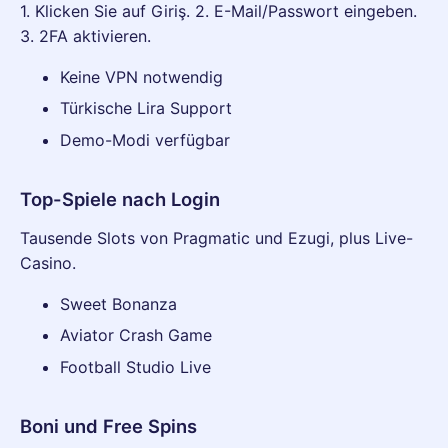
1. Klicken Sie auf Giriş. 2. E-Mail/Passwort eingeben.
3. 2FA aktivieren.
Keine VPN notwendig
Türkische Lira Support
Demo-Modi verfügbar
Top-Spiele nach Login
Tausende Slots von Pragmatic und Ezugi, plus Live-
Casino.
Sweet Bonanza
Aviator Crash Game
Football Studio Live
Boni und Free Spins