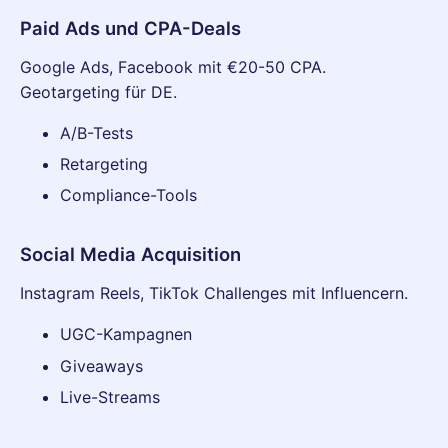
Paid Ads und CPA-Deals
Google Ads, Facebook mit €20-50 CPA.
Geotargeting für DE.
A/B-Tests
Retargeting
Compliance-Tools
Social Media Acquisition
Instagram Reels, TikTok Challenges mit Influencern.
UGC-Kampagnen
Giveaways
Live-Streams