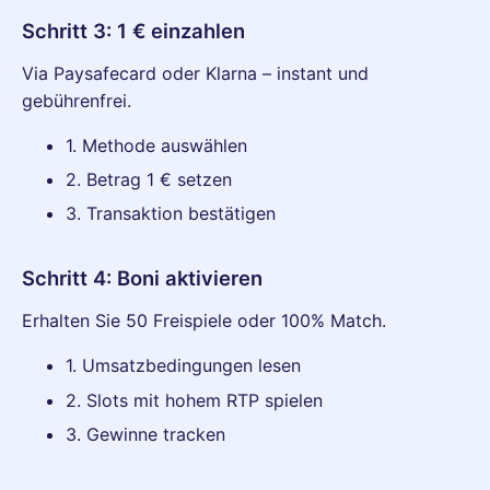
Schritt 3: 1 € einzahlen
Via Paysafecard oder Klarna – instant und
gebührenfrei.
1. Methode auswählen
2. Betrag 1 € setzen
3. Transaktion bestätigen
Schritt 4: Boni aktivieren
Erhalten Sie 50 Freispiele oder 100% Match.
1. Umsatzbedingungen lesen
2. Slots mit hohem RTP spielen
3. Gewinne tracken