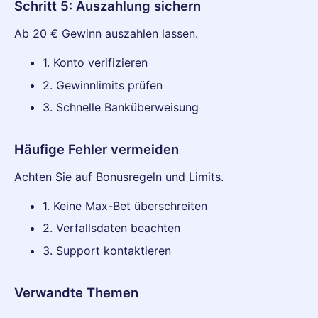
Schritt 5: Auszahlung sichern
Ab 20 € Gewinn auszahlen lassen.
1. Konto verifizieren
2. Gewinnlimits prüfen
3. Schnelle Banküberweisung
Häufige Fehler vermeiden
Achten Sie auf Bonusregeln und Limits.
1. Keine Max-Bet überschreiten
2. Verfallsdaten beachten
3. Support kontaktieren
Verwandte Themen