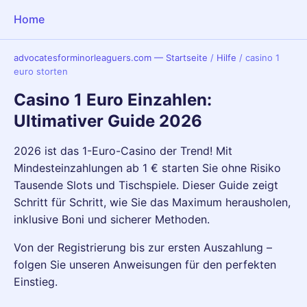
Home
advocatesforminorleaguers.com — Startseite
/
Hilfe
/
casino 1
euro storten
Casino 1 Euro Einzahlen:
Ultimativer Guide 2026
2026 ist das 1-Euro-Casino der Trend! Mit
Mindesteinzahlungen ab 1 € starten Sie ohne Risiko
Tausende Slots und Tischspiele. Dieser Guide zeigt
Schritt für Schritt, wie Sie das Maximum herausholen,
inklusive Boni und sicherer Methoden.
Von der Registrierung bis zur ersten Auszahlung –
folgen Sie unseren Anweisungen für den perfekten
Einstieg.