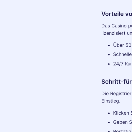
Vorteile v
Das Casino pu
lizenzisiert 
Über 500
Schnell
24/7 Ku
Schritt-fü
Die Registrie
Einstieg.
Klicken 
Geben Si
Bestätig