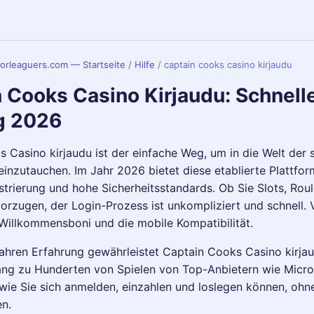
orleaguers.com — Startseite
/
Hilfe
/
captain cooks casino kirjaudu
 Cooks Casino Kirjaudu: Schnell
g 2026
 Casino kirjaudu ist der einfache Weg, um in die Welt der
einzutauchen. Im Jahr 2026 bietet diese etablierte Plattfor
strierung und hohe Sicherheitsstandards. Ob Sie Slots, Roul
orzugen, der Login-Prozess ist unkompliziert und schnell. V
Willkommensboni und die mobile Kompatibilität.
ahren Erfahrung gewährleistet Captain Cooks Casino kirja
ang zu Hunderten von Spielen von Top-Anbietern wie Micr
 wie Sie sich anmelden, einzahlen und loslegen können, ohn
n.