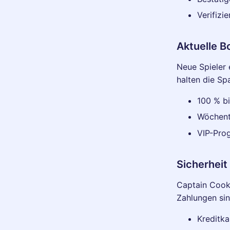
Verifizi
Aktuelle B
Neue Spieler 
halten die Sp
100 % bi
Wöchentl
VIP-Prog
Sicherhei
Captain Cook
Zahlungen sind
Kreditka