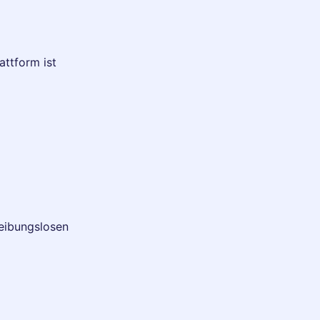
attform ist
reibungslosen