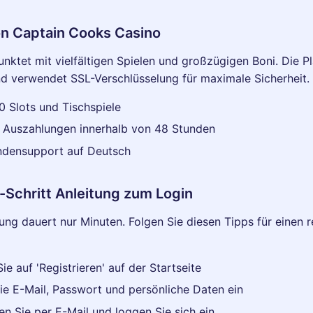
on Captain Cooks Casino
nktet mit vielfältigen Spielen und großzügigen Boni. Die Pl
und verwendet SSL-Verschlüsselung für maximale Sicherheit.
 Slots und Tischspiele
e Auszahlungen innerhalb von 48 Stunden
ndensupport auf Deutsch
r-Schritt Anleitung zum Login
rung dauert nur Minuten. Folgen Sie diesen Tipps für einen 
Sie auf 'Registrieren' auf der Startseite
e E-Mail, Passwort und persönliche Daten ein
en Sie per E-Mail und loggen Sie sich ein