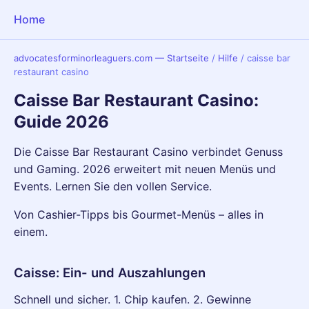
Home
advocatesforminorleaguers.com — Startseite
/
Hilfe
/
caisse bar
restaurant casino
Caisse Bar Restaurant Casino:
Guide 2026
Die Caisse Bar Restaurant Casino verbindet Genuss
und Gaming. 2026 erweitert mit neuen Menüs und
Events. Lernen Sie den vollen Service.
Von Cashier-Tipps bis Gourmet-Menüs – alles in
einem.
Caisse: Ein- und Auszahlungen
Schnell und sicher. 1. Chip kaufen. 2. Gewinne