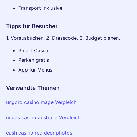
Transport inklusive
Tipps für Besucher
1. Vorausbuchen. 2. Dresscode. 3. Budget planen.
Smart Casual
Parken gratis
App für Menüs
Verwandte Themen
ungoro casino mage Vergleich
midas casino australia Vergleich
cash casino red deer photos