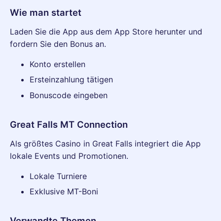
Wie man startet
Laden Sie die App aus dem App Store herunter und
fordern Sie den Bonus an.
Konto erstellen
Ersteinzahlung tätigen
Bonuscode eingeben
Great Falls MT Connection
Als größtes Casino in Great Falls integriert die App
lokale Events und Promotionen.
Lokale Turniere
Exklusive MT-Boni
Verwandte Themen