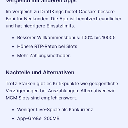
Vergleich mit anderen Apps
Im Vergleich zu DraftKings bietet Caesars bessere
Boni für Neukunden. Die App ist benutzerfreundlicher
und hat niedrigere Einsatzlimits.
Besserer Willkommensbonus: 100% bis 1000€
Höhere RTP-Raten bei Slots
Mehr Zahlungsmethoden
Nachteile und Alternativen
Trotz Stärken gibt es Kritikpunkte wie gelegentliche
Verzögerungen bei Auszahlungen. Alternativen wie
MGM Slots sind empfehlenswert.
Weniger Live-Spiele als Konkurrenz
App-Größe: 200MB