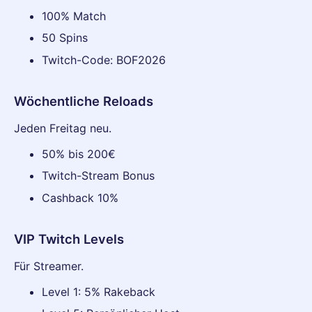
100% Match
50 Spins
Twitch-Code: BOF2026
Wöchentliche Reloads
Jeden Freitag neu.
50% bis 200€
Twitch-Stream Bonus
Cashback 10%
VIP Twitch Levels
Für Streamer.
Level 1: 5% Rakeback