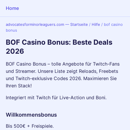
Home
advocatesforminorleaguers.com — Startseite
/
Hilfe
/
bof casino
bonus
BOF Casino Bonus: Beste Deals
2026
BOF Casino Bonus – tolle Angebote für Twitch-Fans
und Streamer. Unsere Liste zeigt Reloads, Freebets
und Twitch-exklusive Codes 2026. Maximieren Sie
Ihren Stack!
Integriert mit Twitch für Live-Action und Boni.
Willkommensbonus
Bis 500€ + Freispiele.