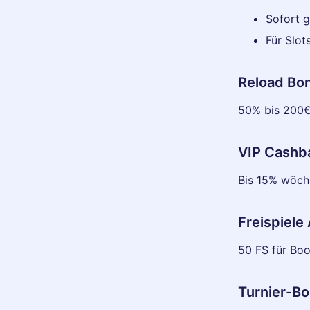
Sofort 
Für Slot
Reload Bo
50% bis 200€ 
VIP Cashb
Bis 15% wöche
Freispiele
50 FS für Boo
Turnier-Bo