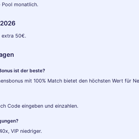
 Pool monatlich.
F2026
e extra 50€.
ragen
onus ist der beste?
ensbonus mit 100% Match bietet den höchsten Wert für Ne
ich Code eingeben und einzahlen.
gungen?
0x, VIP niedriger.