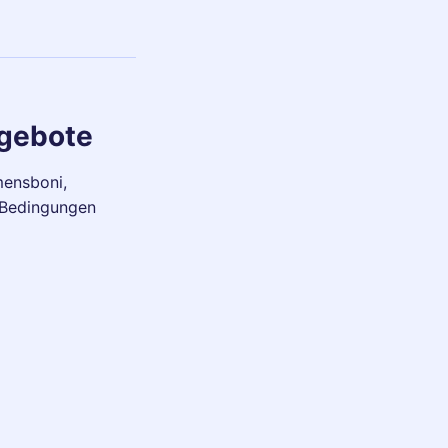
ngebote
mensboni,
n Bedingungen