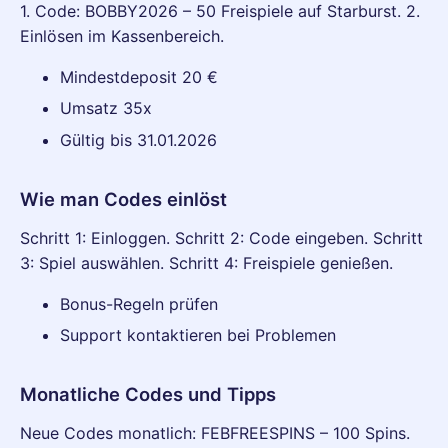
1. Code: BOBBY2026 – 50 Freispiele auf Starburst. 2.
Einlösen im Kassenbereich.
Mindestdeposit 20 €
Umsatz 35x
Gültig bis 31.01.2026
Wie man Codes einlöst
Schritt 1: Einloggen. Schritt 2: Code eingeben. Schritt
3: Spiel auswählen. Schritt 4: Freispiele genießen.
Bonus-Regeln prüfen
Support kontaktieren bei Problemen
Monatliche Codes und Tipps
Neue Codes monatlich: FEBFREESPINS – 100 Spins.