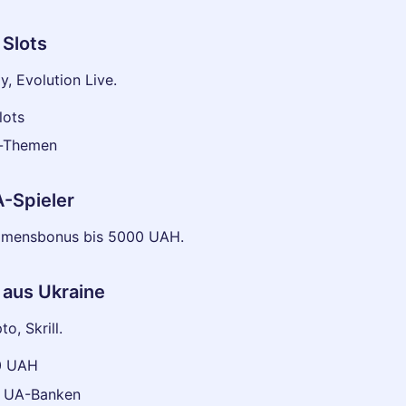
 Slots
y, Evolution Live.
lots
l-Themen
A-Spieler
mmensbonus bis 5000 UAH.
 aus Ukraine
o, Skrill.
0 UAH
e UA-Banken