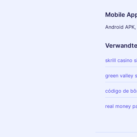
Mobile Ap
Android APK,
Verwandt
skrill casino 
green valley 
código de bô
real money p