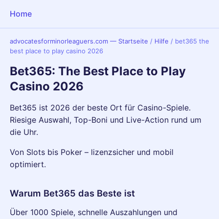
Home
advocatesforminorleaguers.com — Startseite
/
Hilfe
/
bet365 the
best place to play casino 2026
Bet365: The Best Place to Play
Casino 2026
Bet365 ist 2026 der beste Ort für Casino-Spiele.
Riesige Auswahl, Top-Boni und Live-Action rund um
die Uhr.
Von Slots bis Poker – lizenzsicher und mobil
optimiert.
Warum Bet365 das Beste ist
Über 1000 Spiele, schnelle Auszahlungen und