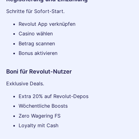
Schritte für Sofort-Start.
Revolut App verknüpfen
Casino wählen
Betrag scannen
Bonus aktivieren
Boni für Revolut-Nutzer
Exklusive Deals.
Extra 20% auf Revolut-Depos
Wöchentliche Boosts
Zero Wagering FS
Loyalty mit Cash