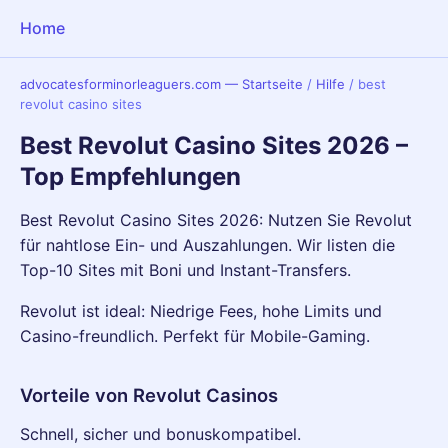
Home
advocatesforminorleaguers.com — Startseite
/
Hilfe
/
best
revolut casino sites
Best Revolut Casino Sites 2026 –
Top Empfehlungen
Best Revolut Casino Sites 2026: Nutzen Sie Revolut
für nahtlose Ein- und Auszahlungen. Wir listen die
Top-10 Sites mit Boni und Instant-Transfers.
Revolut ist ideal: Niedrige Fees, hohe Limits und
Casino-freundlich. Perfekt für Mobile-Gaming.
Vorteile von Revolut Casinos
Schnell, sicher und bonuskompatibel.