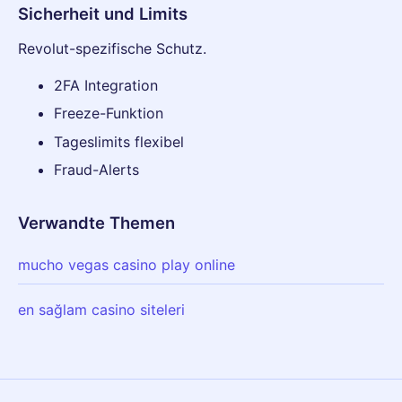
Sicherheit und Limits
Revolut-spezifische Schutz.
2FA Integration
Freeze-Funktion
Tageslimits flexibel
Fraud-Alerts
Verwandte Themen
mucho vegas casino play online
en sağlam casino siteleri