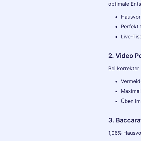
optimale Ent
Hausvort
Perfekt 
Live-Ti
2. Video P
Bei korrekter
Vermeid
Maximal
Üben i
3. Baccara
1,06% Hausvor