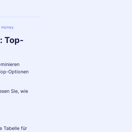
in money
: Top-
ominieren
 Top-Optionen
esen Sie, wie
e Tabelle für