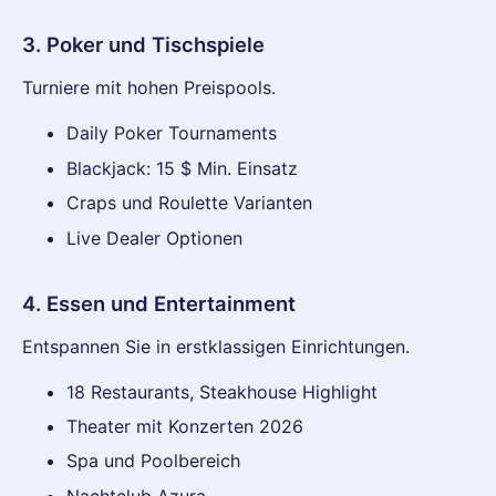
3. Poker und Tischspiele
Turniere mit hohen Preispools.
Daily Poker Tournaments
Blackjack: 15 $ Min. Einsatz
Craps und Roulette Varianten
Live Dealer Optionen
4. Essen und Entertainment
Entspannen Sie in erstklassigen Einrichtungen.
18 Restaurants, Steakhouse Highlight
Theater mit Konzerten 2026
Spa und Poolbereich
Nachtclub Azura