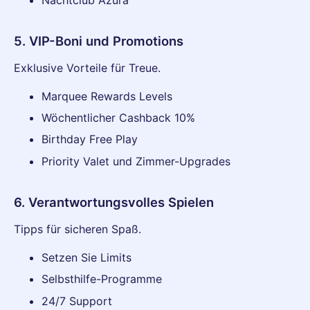
5. VIP-Boni und Promotions
Exklusive Vorteile für Treue.
Marquee Rewards Levels
Wöchentlicher Cashback 10%
Birthday Free Play
Priority Valet und Zimmer-Upgrades
6. Verantwortungsvolles Spielen
Tipps für sicheren Spaß.
Setzen Sie Limits
Selbsthilfe-Programme
24/7 Support