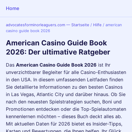
Home
advocatesforminorleaguers.com — Startseite
/
Hilfe
/
american
casino guide book 2026
American Casino Guide Book
2026: Der ultimative Ratgeber
Das
American Casino Guide Book 2026
ist Ihr
unverzichtbarer Begleiter für alle Casino-Enthusiasten
in den USA. In diesem umfassenden Leitfaden finden
Sie detaillierte Informationen zu den besten Casinos
in Las Vegas, Atlantic City und darüber hinaus. Ob Sie
nach den neuesten Spielstrategien suchen, Boni und
Promotionen entdecken oder die Top-Spielautomaten
kennenlernen möchten – dieses Buch deckt alles ab.
Mit aktuellen Daten für 2026 bietet es Insider-Tipps,
Karten und Bewertungen, die Ihnen helfen, Ihr Glück