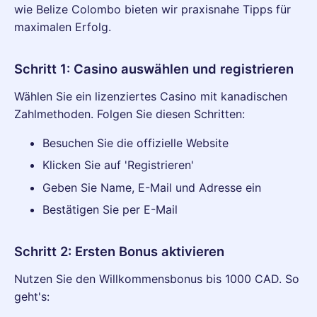
wie Belize Colombo bieten wir praxisnahe Tipps für
maximalen Erfolg.
Schritt 1: Casino auswählen und registrieren
Wählen Sie ein lizenziertes Casino mit kanadischen
Zahlmethoden. Folgen Sie diesen Schritten:
Besuchen Sie die offizielle Website
Klicken Sie auf 'Registrieren'
Geben Sie Name, E-Mail und Adresse ein
Bestätigen Sie per E-Mail
Schritt 2: Ersten Bonus aktivieren
Nutzen Sie den Willkommensbonus bis 1000 CAD. So
geht's: