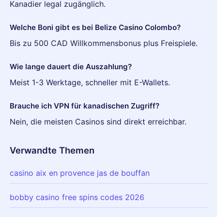
Kanadier legal zugänglich.
Welche Boni gibt es bei Belize Casino Colombo?
Bis zu 500 CAD Willkommensbonus plus Freispiele.
Wie lange dauert die Auszahlung?
Meist 1-3 Werktage, schneller mit E-Wallets.
Brauche ich VPN für kanadischen Zugriff?
Nein, die meisten Casinos sind direkt erreichbar.
Verwandte Themen
casino aix en provence jas de bouffan
bobby casino free spins codes 2026