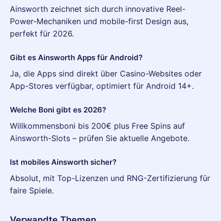
Ainsworth zeichnet sich durch innovative Reel-
Power-Mechaniken und mobile-first Design aus,
perfekt für 2026.
Gibt es Ainsworth Apps für Android?
Ja, die Apps sind direkt über Casino-Websites oder
App-Stores verfügbar, optimiert für Android 14+.
Welche Boni gibt es 2026?
Willkommensboni bis 200€ plus Free Spins auf
Ainsworth-Slots – prüfen Sie aktuelle Angebote.
Ist mobiles Ainsworth sicher?
Absolut, mit Top-Lizenzen und RNG-Zertifizierung für
faire Spiele.
Verwandte Themen