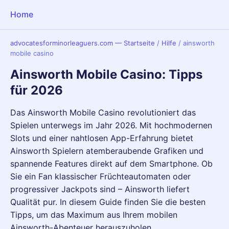
Home
advocatesforminorleaguers.com — Startseite
/
Hilfe
/
ainsworth
mobile casino
Ainsworth Mobile Casino: Tipps
für 2026
Das Ainsworth Mobile Casino revolutioniert das
Spielen unterwegs im Jahr 2026. Mit hochmodernen
Slots und einer nahtlosen App-Erfahrung bietet
Ainsworth Spielern atemberaubende Grafiken und
spannende Features direkt auf dem Smartphone. Ob
Sie ein Fan klassischer Früchteautomaten oder
progressiver Jackpots sind – Ainsworth liefert
Qualität pur. In diesem Guide finden Sie die besten
Tipps, um das Maximum aus Ihrem mobilen
Ainsworth-Abenteuer herauszuholen.