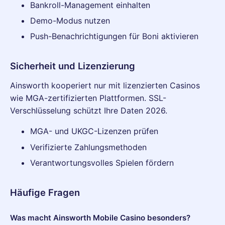
Bankroll-Management einhalten
Demo-Modus nutzen
Push-Benachrichtigungen für Boni aktivieren
Sicherheit und Lizenzierung
Ainsworth kooperiert nur mit lizenzierten Casinos
wie MGA-zertifizierten Plattformen. SSL-
Verschlüsselung schützt Ihre Daten 2026.
MGA- und UKGC-Lizenzen prüfen
Verifizierte Zahlungsmethoden
Verantwortungsvolles Spielen fördern
Häufige Fragen
Was macht Ainsworth Mobile Casino besonders?