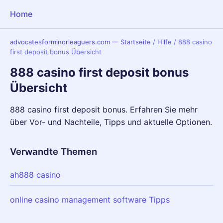
Home
advocatesforminorleaguers.com — Startseite
/
Hilfe
/
888 casino
first deposit bonus Übersicht
888 casino first deposit bonus
Übersicht
888 casino first deposit bonus. Erfahren Sie mehr
über Vor- und Nachteile, Tipps und aktuelle Optionen.
Verwandte Themen
ah888 casino
online casino management software Tipps